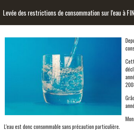
Levée des restrictions de consommation sur l'eau à FI
Depu
con
Cett
décl
anné
2008
Grâc
anné
Mons
L'eau est donc consommable sans précaution particulière.