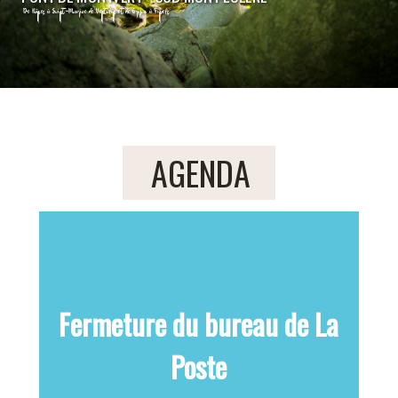
DE RUISSEAUX EN RIVIÈRES
De Rûnes à Saint-Maurice de Ventalon et de Grizac à Finiels
AGENDA
Fermeture du bureau de La
Poste